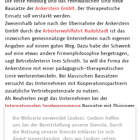
Die Veste Heldburg und das Feenwäldchen sind neue
Bausätze der
Ankerstein GmbH
. Der therapeutische
Einsatz soll verstärkt werden.
Zweieinhalb Jahre nach der Übernahme der Ankerstein
GmbH durch die
Arbeiterwohlfahrt Rudolstadt
ist das
inzwischen gemeinnützige Unternehmen nach eigenen
Angaben auf einem guten Weg. Dazu habe der Schwenk
auf eine etwas andere Firmenphilosophie beigetragen,
sagt Betriebsleiterin Ines Schroth. So will die Firma die
Ankersteine mit einer pädagogisch-therapeutischen
Linie weiterentwickeln. Bei klassischen Bausätzen
versucht das Unternehmen mit Kooperationspartnern
zusätzliche Vertriebspotenziale zu nutzen.
Als Neuheiten zeigt das Unternehmen bei der
Internationalen Spielwarenmesse
Bausätze mit Thüringer
Sehenswürdigkeiten. Der
Kasten Veste Heldburg
entstand
Die Webseite verwendet Cookies: Cookies helfen
in Zusammenarbeit mit der Stiftung Thüringer Schlösser
uns bei der Bereitstellung unserer Dienste. Durch
und Gärten sowie des Deutschen Burgenmuseums. Das
die Nutzung unserer Dienste erklären Sie sich
Besondere: Ein umfangreiches Begleitheft liefert die
damit einverstanden, dass wir Cookies setzen.