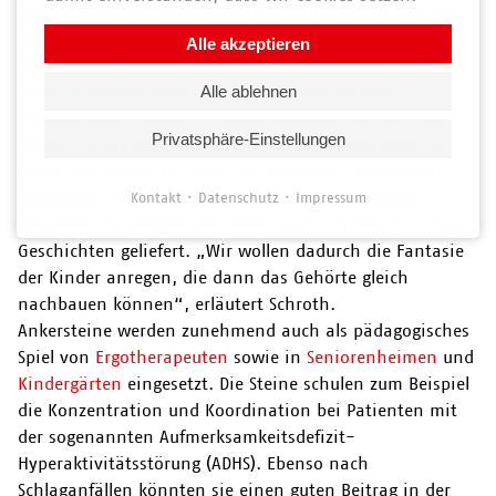
geschichtlichen Fakten gleich mit. „Wir wollen bei der
Reihe historischer Gebäude an dieses Konzept in den
Alle akzeptieren
kommenden Jahren anknüpfen“, kündigt Schroth an.
Große Hoffnung setzt sie zudem in den
Bausatz
Alle ablehnen
Feenwäldchen Saalfeld
. „Damit sprechen wir eine ganz
Privatsphäre-Einstellungen
andere Zielgruppe an“, so Schroth. Selbstverständlich
werde der Kasten im Shop der Saalfelder Feengrotten
angeboten. Für das farbenfrohe Begleitheft haben
Kontakt
Datenschutz
Impressum
Mädchen und Jungen der Marco-Polo-Grundschule drei
Geschichten geliefert. „Wir wollen dadurch die Fantasie
der Kinder anregen, die dann das Gehörte gleich
nachbauen können“, erläutert Schroth.
Ankersteine werden zunehmend auch als pädagogisches
Spiel von
Ergotherapeuten
sowie in
Seniorenheimen
und
Kindergärten
eingesetzt. Die Steine schulen zum Beispiel
die Konzentration und Koordination bei Patienten mit
der sogenannten Aufmerksamkeitsdefizit-
Hyperaktivitätsstörung (ADHS). Ebenso nach
Schlaganfällen könnten sie einen guten Beitrag in der