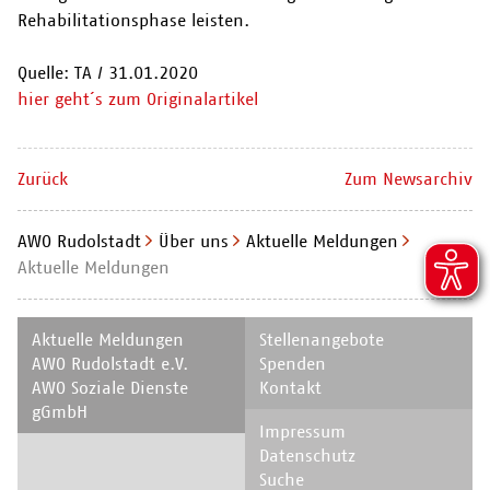
Rehabilitationsphase leisten.
Quelle: TA / 31.01.2020
hier geht´s zum Originalartikel
Zurück
Zum Newsarchiv
AWO Rudolstadt
Über uns
Aktuelle Meldungen
Aktuelle Meldungen
Navigation
Navigation
Aktuelle Meldungen
Stellenangebote
überspringen
überspringen
AWO Rudolstadt e.V.
Spenden
AWO Soziale Dienste
Kontakt
gGmbH
Navigation
Impressum
überspringen
Datenschutz
Suche