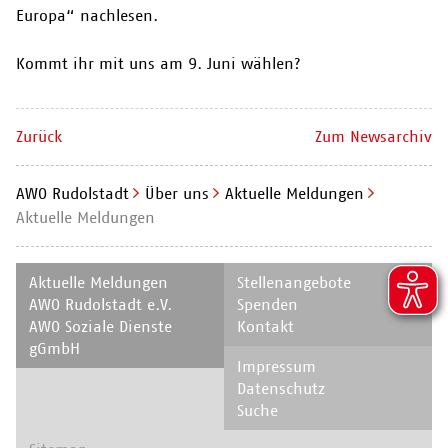
Europa“ nachlesen.
Kommt ihr mit uns am 9. Juni wählen?
Zurück
Zum Newsarchiv
AWO Rudolstadt
Über uns
Aktuelle Meldungen
Aktuelle Meldungen
Navigation
Navigation
Aktuelle Meldungen
Stellenangebote
überspringen
überspringen
AWO Rudolstadt e.V.
Spenden
AWO Soziale Dienste
Kontakt
gGmbH
Navigation
Impressum
überspringen
Datenschutz
Suche