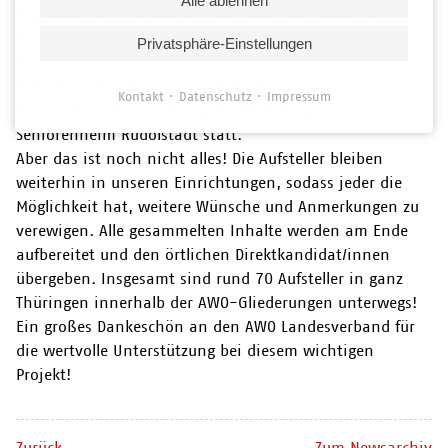
Alle ablehnen
Pappaufsteller, die uns der AWO Landesverband zur
Verfügung gestellt hat, konnten wir unsere Gedanken
Privatsphäre-Einstellungen
direkt festhalten. Unterstützt wurden wir dabei von
Sebastian Perdelwitz und Judith Wiedemann.
Kontakt
Datenschutz
Impressum
Eine weitere Veranstaltung findet Anfang Juni im
Seniorenheim Rudolstadt statt.
Aber das ist noch nicht alles! Die Aufsteller bleiben
weiterhin in unseren Einrichtungen, sodass jeder die
Möglichkeit hat, weitere Wünsche und Anmerkungen zu
verewigen. Alle gesammelten Inhalte werden am Ende
aufbereitet und den örtlichen Direktkandidat/innen
übergeben. Insgesamt sind rund 70 Aufsteller in ganz
Thüringen innerhalb der AWO-Gliederungen unterwegs!
Ein großes Dankeschön an den AWO Landesverband für
die wertvolle Unterstützung bei diesem wichtigen
Projekt!
Zurück
Zum Newsarchiv