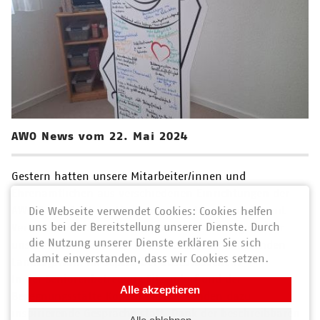
AWO News vom 22. Mai 2024
Gestern hatten unsere Mitarbeiter/innen und
Ehrenamtlichen aus verschiedenen Einrichtungen der
AWO Rudolstadt die Möglichkeit, sich gemeinsam mit
Die Webseite verwendet Cookies: Cookies helfen
uns bei der Bereitstellung unserer Dienste. Durch
Vertretern des AWO Landesverbandes Thüringen über
die Nutzung unserer Dienste erklären Sie sich
unsere Wünsche, Ideen und Kritiken zur kommenden
damit einverstanden, dass wir Cookies setzen.
Landtagswahl im September auszutauschen.
In der Seniorenbetreuung Sitzendorf und der
Alle akzeptieren
Begegnungsstätte Kopernikusweg fanden dazu
inspirierende Gespräche statt. Dank der beschreibbaren