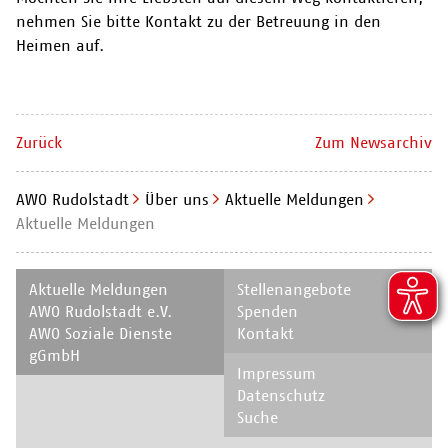
nehmen Sie bitte Kontakt zu der Betreuung in den
Heimen auf.
Zurück
Zum Newsarchiv
AWO Rudolstadt
Über uns
Aktuelle Meldungen
Aktuelle Meldungen
Navigation
Navigation
Aktuelle Meldungen
Stellenangebote
überspringen
überspringen
AWO Rudolstadt e.V.
Spenden
AWO Soziale Dienste
Kontakt
gGmbH
Navigation
Impressum
überspringen
Datenschutz
Suche