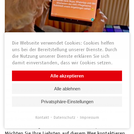
Die Webseite verwendet Cookies: Cookies helfen
uns bei der Bereitstellung unserer Dienste. Durch
die Nutzung unserer Dienste erklären Sie sich
damit einverstanden, dass wir Cookies setzen.
AWO News vom 22. April 2020
Alle akzeptieren
Alle ablehnen
Unsere MitarbeiterInnen im Betreuungsbereich des
Seniorenheims Rudolstadt
und des
Pflegeheims Königsee
Privatsphäre-Einstellungen
bemühen sich sehr, den Kontakt der BewohnerInnen zu
Ihren Familien aufrechtzuerhalten. Über Tablets können
Kontakt
Datenschutz
Impressum
sich BewohnerInnen mit Ihren Angehörigen im
Videochat wenigstens sehen, hören und sprechen.
Möchten Sie Ihre Liebsten auf diesem Weg kontaktieren,