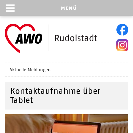
MENÜ
Navigation
Aktuelle Meldungen
überspringen
Kontaktaufnahme über
Tablet