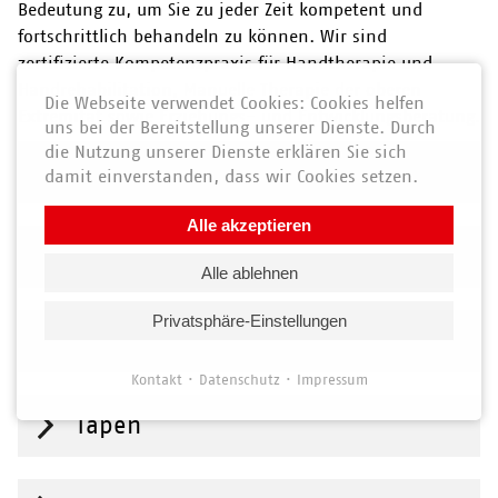
Bedeutung zu, um Sie zu jeder Zeit kompetent und
fortschrittlich behandeln zu können. Wir sind
zertifizierte Kompetenzpraxis für Handtherapie und
Handrehabilitation, Manuelle Therapie der oberen
Die Webseite verwendet Cookies: Cookies helfen
Extremität sowie Erziehungs- und Entwicklungsberatung.
uns bei der Bereitstellung unserer Dienste. Durch
die Nutzung unserer Dienste erklären Sie sich
Unsere Leistungen im Überblick
damit einverstanden, dass wir Cookies setzen.
Alle akzeptieren
Pädiatrie (Kinderheilkunde)
Alle ablehnen
Privatsphäre-Einstellungen
Handrehabilitation
Kontakt
Datenschutz
Impressum
Tapen