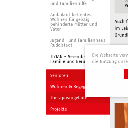
und Familienhilfe
P
Ambulant betreutes
Wohnen für geistig
Auch f
behinderte Mütter und
im Lei
Väter
Grundk
Jugend- und Familienhaus
Rudolstadt
Teil
Die Webseite verw
TIZIAN - Vereinbarkeit von
Familie und Beruf
die Nutzung unser
Z
Z
Senioren
f
Wohnen & Begegnen
Therapieangebote
Projekte