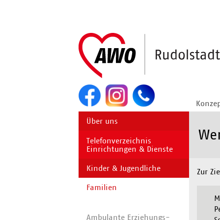
Navigation
überspringen
Konze
Navigation
Über uns
überspringen
Wer
Telefonverzeichnis
Einrichtungen & Dienste
Kinder & Jugendliche
Zur Zi
Familien
M
P
Ambulante Erziehungs-
S