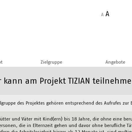
A
A
pt
Zielgruppe
Angebote
 kann am Projekt TIZIAN teilnehm
elgruppe des Projektes gehören entsprechend des Aufrufes zur
ütter und Väter mit Kind(ern) bis 18 Jahre, die ohne eine beruf
ersonen, die in Elternzeit gehen und davor ohne berufliche Tä
ofern die Arbeitslosigkeit kürzer als 12 Monate ist, sind multi