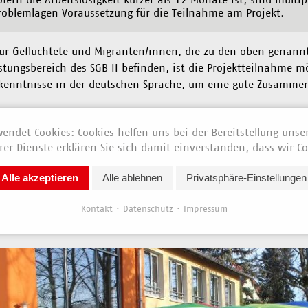
roblemlagen Voraussetzung für die Teilnahme am Projekt.
ür Geflüchtete und Migranten/innen, die zu den oben genannt
stungsbereich des SGB II befinden, ist die Projektteilnahme m
enntnisse in der deutschen Sprache, um eine gute Zusammen
nahme
endet Cookies: Cookies helfen uns bei der Bereitstellung unse
er Dienste erklären Sie sich damit einverstanden, dass wir Co
uweisung Jobcenter
uweisung Jugendamt
Alle akzeptieren
Alle ablehnen
Privatsphäre-Einstellungen
reier Zugang
Kontakt
Datenschutz
Impressum