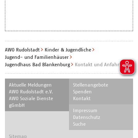
AWO Rudolstadt
Kinder & Jugendliche
Jugend- und Familien­häuser
Jugendhaus Bad Blankenburg
Kontakt und Anfahrt
Navigation
Navigation
Aktuelle Meldungen
Stellenangebote
überspringen
überspringen
AWO Rudolstadt e.V.
Spenden
AWO Soziale Dienste
Kontakt
gGmbH
Navigation
Impressum
überspringen
Datenschutz
Suche
Navigation
Sitemap