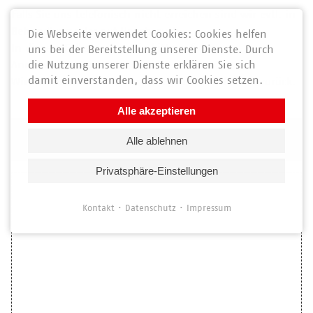
Falls Sie uns telefonisch nicht erreichen sind wir evtl. in
Behandlung oder auf Hausbesuch.
Die Webseite verwendet Cookies: Cookies helfen
In diesem Fall sprechen Sie bitte auf den
uns bei der Bereitstellung unserer Dienste. Durch
die Nutzung unserer Dienste erklären Sie sich
Anrufbeantworter.
damit einverstanden, dass wir Cookies setzen.
Wir kümmern uns um Ihr Anliegen und rufen Sie zurück.
Alle akzeptieren
Anfahrt
Alle ablehnen
Privatsphäre-Einstellungen
Kontakt
Datenschutz
Impressum