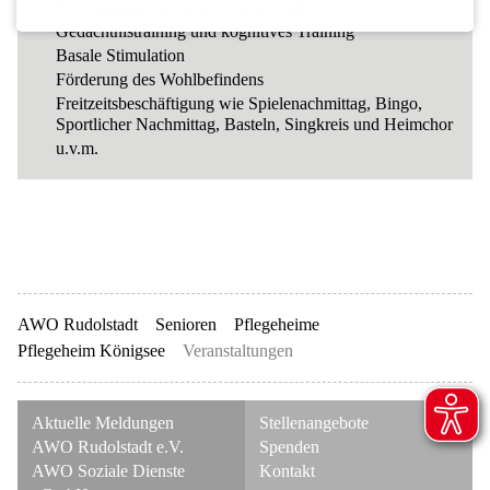
Bewegungstraining und Gangschule
Gedächtnistraining und kognitives Training
Basale Stimulation
Förderung des Wohlbefindens
Freitzeitsbeschäftigung wie Spielenachmittag, Bingo,
Sportlicher Nachmittag, Basteln, Singkreis und Heimchor
u.v.m.
AWO Rudolstadt
Senioren
Pflegeheime
Pflegeheim Königsee
Veranstaltungen
Navigation
Navigation
Aktuelle Meldungen
Stellenangebote
überspringen
überspringen
AWO Rudolstadt e.V.
Spenden
AWO Soziale Dienste
Kontakt