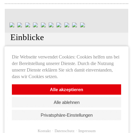
Einblicke
Soziale Betreuung ist ein notwendiger Bestandteil und eine
Die Webseite verwendet Cookies: Cookies helfen uns bei
Sicherung der persönlichen Lebensgestaltung. Unser individuelles
der Bereitstellung unserer Dienste. Durch die Nutzung
Betreuungs- und Beschäftigungsangebot soll Fähigkeiten und
unserer Dienste erklären Sie sich damit einverstanden,
Ressourcen fördern und weitestgehend erhalten.
dass wir Cookies setzen.
Alle akzeptieren
Unsere Mitarbeiter organisieren zahlreiche Veranstaltungen.
Einen Überblick finden Sie in unserer monatlich erscheinenden
Alle ablehnen
Hauszeitung sowie im Foyer an der Litfaßsäule.
Neben jahreszeitlichen Festen wie Maibaumsetzen, Sommerfest,
Privatsphäre-Einstellungen
Herbstfest, zählen auch zu unseren Beschäftigungsangeboten:
Kontakt
Datenschutz
Impressum