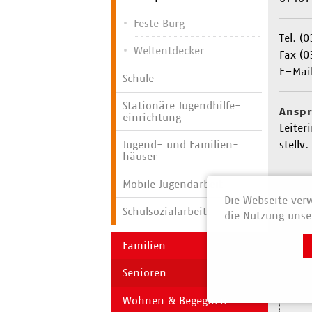
Feste Burg
Tel. (
Weltentdecker
Fax (0
E–Mai
Schule
Stationäre Jugend­hilfe­
Anspr
einrichtung
Leiter
stellv.
Jugend- und Familien­
häuser
Mobile Jugendarbeit
Anfa
Die Webseite verw
Schulsozialarbeit
die Nutzung unser
Familien
Senioren
Wohnen & Begegnen