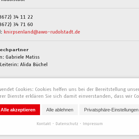
03672) 34 11 22
3672) 34 71 60
l:
knirpsenland@awo-rudolstadt.de
echpartner
in: Gabriele Matiss
 Leiterin: Alida Büchel
hrt
endet Cookies: Cookies helfen uns bei der Bereitstellung unse
er Dienste erklären Sie sich damit einverstanden, dass wir Co
Alle akzeptieren
Alle ablehnen
Privatsphäre-Einstellungen
Kontakt
Datenschutz
Impressum