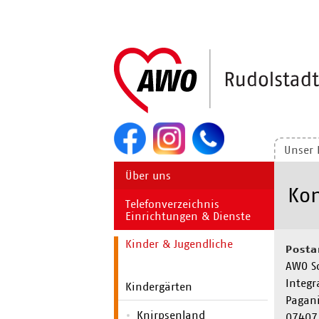
Navigation
überspringen
Unser 
Navigation
Über uns
überspringen
Kon
Telefonverzeichnis
Einrichtungen & Dienste
Kinder & Jugendliche
Posta
AWO So
Integr
Kindergärten
Pagani
Knirpsenland
07407