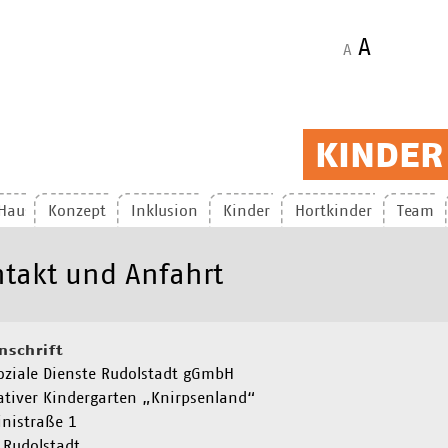
A
A
KINDER
Haus
Konzept
Inklusion
Kinder
Hortkinder
Team
takt und Anfahrt
nschrift
ziale Dienste Rudolstadt gGmbH
ativer Kindergarten „Knirpsenland“
nistraße 1
 Rudolstadt