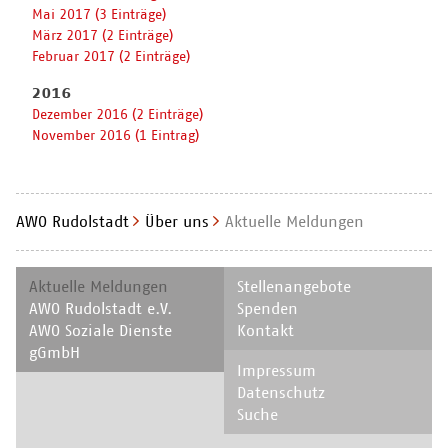
Mai 2017 (3 Einträge)
März 2017 (2 Einträge)
Februar 2017 (2 Einträge)
2016
Dezember 2016 (2 Einträge)
November 2016 (1 Eintrag)
AWO Rudolstadt
Über uns
Aktuelle Meldungen
Navigation
Navigation
Aktuelle Meldungen
Stellenangebote
überspringen
überspringen
AWO Rudolstadt e.V.
Spenden
AWO Soziale Dienste
Kontakt
gGmbH
Navigation
Impressum
überspringen
Datenschutz
Suche